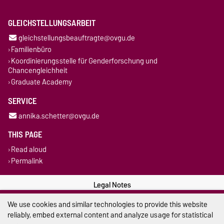
GLEICHSTELLUNGSARBEIT
gleichstellungsbeauftragte@ovgu.de
Familienbüro
Koordinierungsstelle für Genderforschung und
Chancengleichheit
Graduate Academy
SERVICE
annika.schetter@ovgu.de
THIS PAGE
Read aloud
Permalink
Legal Notes
We use cookies and similar technologies to provide this website
Privacy Policy
reliably, embed external content and analyze usage for statistical