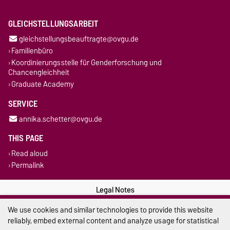
GLEICHSTELLUNGSARBEIT
gleichstellungsbeauftragte@ovgu.de
Familienbüro
Koordinierungsstelle für Genderforschung und
Chancengleichheit
Graduate Academy
SERVICE
annika.schetter@ovgu.de
THIS PAGE
Read aloud
Permalink
Legal Notes
We use cookies and similar technologies to provide this website
Privacy Policy
reliably, embed external content and analyze usage for statistical