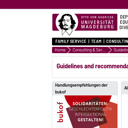
DEP
EQU
DIVE
FAMILY SERVICE
TEAM
CONSULTIN
Home
Consulting & Service
Guidelines and recommendat
Handlungsempfehlungen der
A
bukof