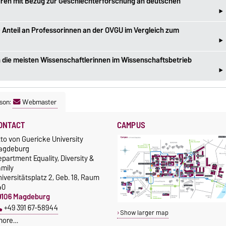
uren mit Bezug zur Geschlechterforschung an deutschen
‣
8) Anteil an Professorinnen an der OVGU im Vergleich zum
‣
n die meisten Wissenschaftlerinnen im Wissenschaftsbetrieb
‣
son:
Webmaster
ONTACT
CAMPUS
to von Guericke University
agdeburg
partment Equality, Diversity &
amily
iversitätsplatz 2, Geb. 18, Raum
40
9106 Magdeburg
+49 391 67-58944
Show larger map
more…